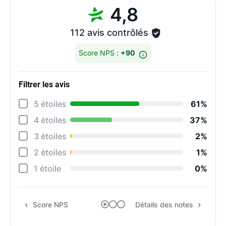
4,8
112 avis contrôlés
Score NPS :
+90
Filtrer les avis
Détai
5 étoiles
61%
Éten
4 étoiles
37%
Degr
3 étoiles
2%
Rapi
2 étoiles
1%
Qual
1 étoile
0%
Rapp
Score NPS
Détails des notes
Rec