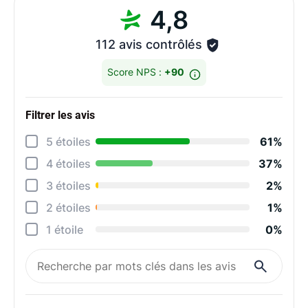
4,8
112 avis contrôlés
Score NPS :
+90
Filtrer les avis
Détai
5 étoiles
61%
Éten
4 étoiles
37%
Degr
3 étoiles
2%
Rapi
2 étoiles
1%
Qual
1 étoile
0%
Rapp
Rec