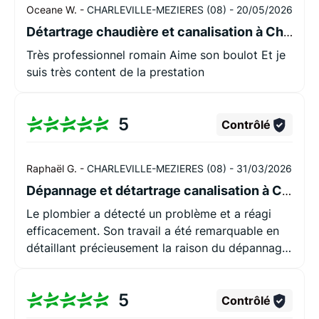
Oceane W. -
CHARLEVILLE-MEZIERES (08) -
20/05/2026
Détartrage chaudière et canalisation à Charleville-Mézières
Très professionnel romain Aime son boulot Et je
suis très content de la prestation
5
Contrôlé
Raphaël G. -
CHARLEVILLE-MEZIERES (08) -
31/03/2026
Dépannage et détartrage canalisation à Charleville-Mézières
Le plombier a détecté un problème et a réagi
efficacement. Son travail a été remarquable en
détaillant précieusement la raison du dépannage.
Le plombier est super sympathique, il a su nous
rassurer lorsqu'on a eu l'intervention. Par ailleurs,
5
il nous a donné quelques conseils sur notre
Contrôlé
chaudière. Je recommande cette personne les